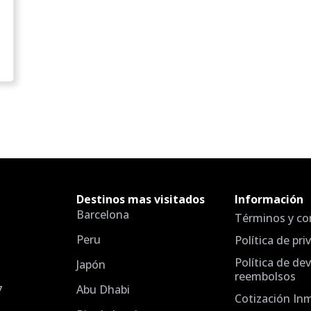
Destinos mas visitados
Información
Barcelona
Términos y co
Peru
Política de pri
Política de de
Japón
reembolsos
Abu Dhabi
7
Cotización In