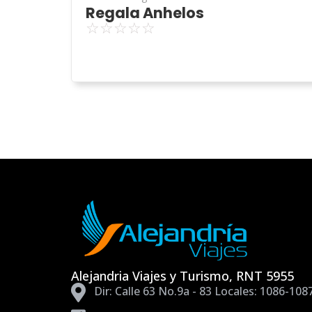
Regala Anhelos
☆
☆
☆
☆
☆
Alejandria Viajes y Turismo, RNT 5955
Dir: Calle 63 No.9a - 83 Locales: 1086-108