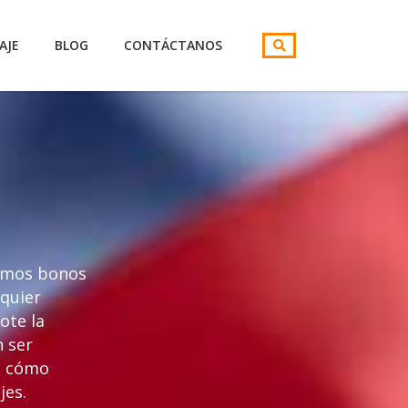
AJE
BLOG
CONTÁCTANOS
cemos bonos
lquier
ote la
n ser
e cómo
jes.