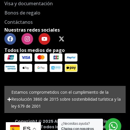
Visa y documentación
Bonos de regalo
Contáctanos
Nuestras redes sociales
Todos los medios de pago
Estamos comprometidos con el cumplimiento de la
Resolución 3860 de 2015 sobre sostenibilidad turística y la
ley 679 de 2001
Copyright © 2025 Alejandria Viajes y Turismo,
¿Necesitas ayuda?
RNT 5955. Todos los derechos reservados.
ES
Chatea con nosotros