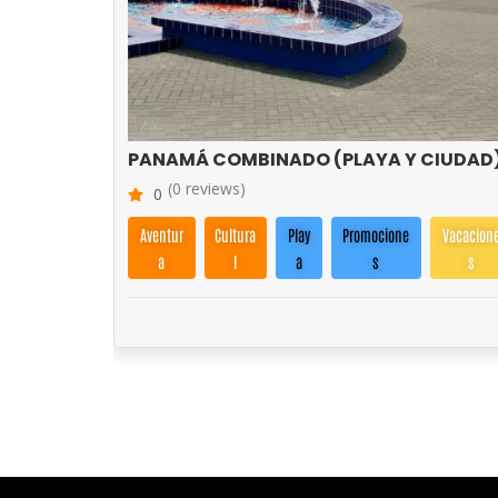
PANAMÁ COMBINADO (PLAYA Y CIUDAD
(0 reviews)
0
Aventur
Cultura
Play
Promocione
Vacacion
a
l
a
s
s