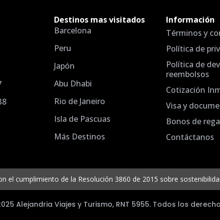
Destinos mas visitados
Información
Barcelona
Términos y co
Peru
Política de pri
Política de de
Japón
reembolsos
Abu Dhabi
7
Cotización In
Rio de Janeiro
38
Visa y docume
Isla de Pascuas
Bonos de rega
Más Destinos
Contáctanos
el cumplimiento de la Resolución 3860 de 2015 sobre sostenibilidad 
025 Alejandria Viajes y Turismo, RNT 5955. Todos los derech