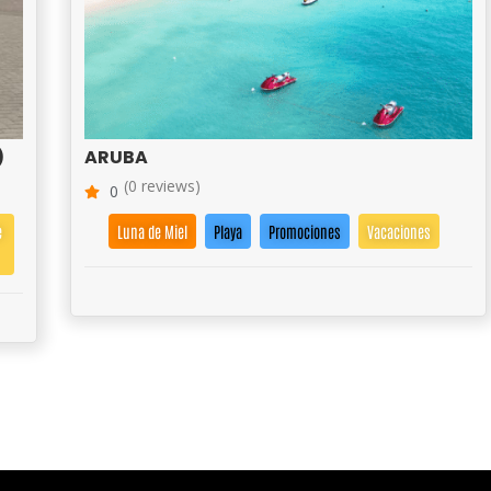
)
ARUBA
(0 reviews)
0
e
Luna de Miel
Playa
Promociones
Vacaciones