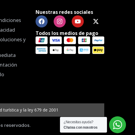
Nuestras redes sociales
ndiciones
vacidad
Todos los medios de pago
voluciones y
mediata
ntación
lo
turística y la ley 679 de 2001
¿Necesitas ayuda?
os reservados.
Chatea con nosotros