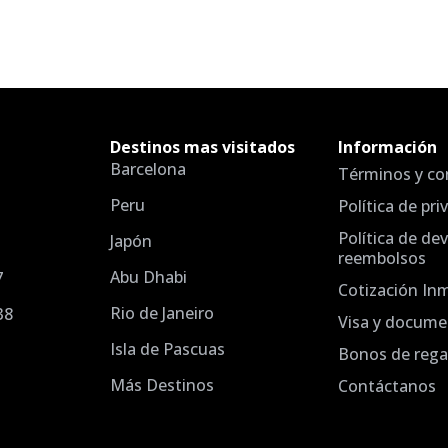
Destinos mas visitados
Información
Barcelona
Términos y co
Peru
Política de pri
Política de de
Japón
reembolsos
Abu Dhabi
7
Cotización In
Rio de Janeiro
38
Visa y docume
Isla de Pascuas
Bonos de rega
Más Destinos
Contáctanos