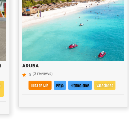
)
ARUBA
(0 reviews)
0
e
Luna de Miel
Playa
Promociones
Vacaciones